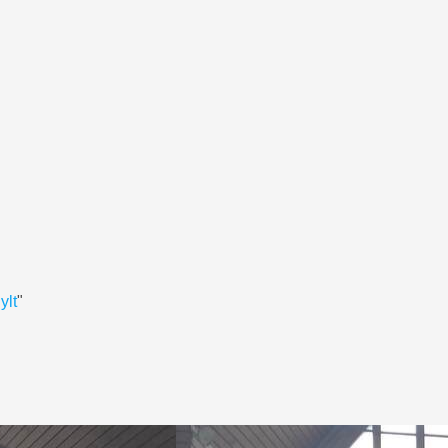
ylt
"