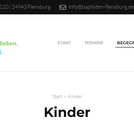
110 | 24943 Flensburg
info@baptisten-flensburg.d
START
TERMINE
BEGEG
Start
>
Kinder
Kinder