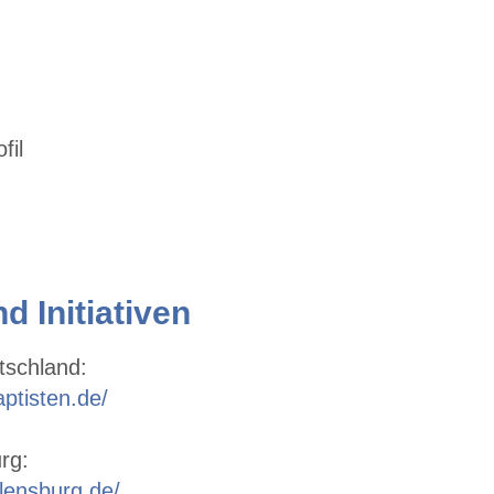
.
fil
d Initiativen
tschland:
ptisten.de/
rg:
flensburg.de/