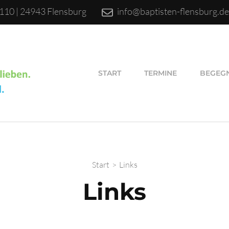
110 | 24943 Flensburg
info@baptisten-flensburg.d
START
TERMINE
BEGEG
Start
>
Links
Links