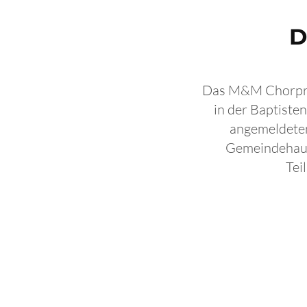
D
Das M&M Chorproj
in der Baptiste
angemeldeten
Gemeindehaus
Tei