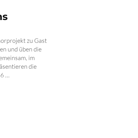
ns
orprojekt zu Gast
ten und üben die
gemeinsam, im
sentieren die
16 …