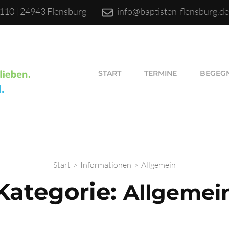
110 | 24943 Flensburg
info@baptisten-flensburg.d
START
TERMINE
BEGEG
Start
>
Informationen
>
Allgemein
Kategorie:
Allgemei